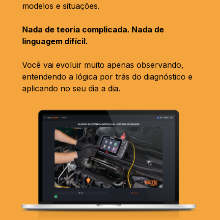
modelos e situações.
Nada de teoria complicada. Nada de
linguagem difícil.
Você vai evoluir muito apenas observando,
entendendo a lógica por trás do diagnóstico e
aplicando no seu dia a dia.